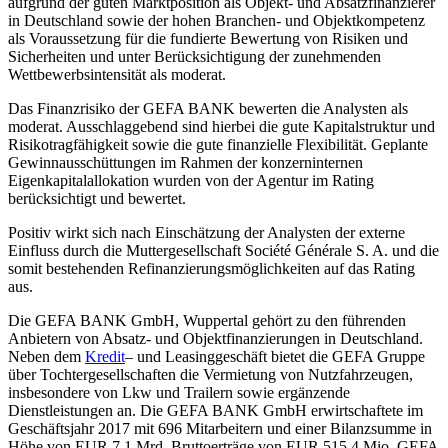
aufgrund der guten Marktposition als Objekt- und Absatzfinanzierer
in Deutschland sowie der hohen Branchen- und Objektkompetenz
als Voraussetzung für die fundierte Bewertung von Risiken und
Sicherheiten und unter Berücksichtigung der zunehmenden
Wettbewerbsintensität als moderat.
Das Finanzrisiko der GEFA BANK bewerten die Analysten als
moderat. Ausschlaggebend sind hierbei die gute Kapitalstruktur und
Risikotragfähigkeit sowie die gute finanzielle Flexibilität. Geplante
Gewinnausschüttungen im Rahmen der konzerninternen
Eigenkapitalallokation wurden von der Agentur im Rating
berücksichtigt und bewertet.
Positiv wirkt sich nach Einschätzung der Analysten der externe
Einfluss durch die Muttergesellschaft Société Générale S. A. und die
somit bestehenden Refinanzierungsmöglichkeiten auf das Rating
aus.
Die GEFA BANK GmbH, Wuppertal gehört zu den führenden
Anbietern von Absatz- und Objektfinanzierungen in Deutschland.
Neben dem
Kredit
– und Leasinggeschäft bietet die GEFA Gruppe
über Tochtergesellschaften die Vermietung von Nutzfahrzeugen,
insbesondere von Lkw und Trailern sowie ergänzende
Dienstleistungen an. Die GEFA BANK GmbH erwirtschaftete im
Geschäftsjahr 2017 mit 696 Mitarbeitern und einer Bilanzsumme in
Höhe von EUR 7,1 Mrd. Bruttoerträge von EUR 515,4 Mio. GEFA