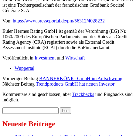
ist eine Tochtergesellschaft der französischen Großbank Société
Générale S. A.
Von:
https://www.presseportal.de/pm/56312/4028232
Euler Hermes Rating GmbH ist gemäß der Verordnung (EG) Nr.
1060/2009 des Europäischen Parlaments und des Rates als Credit
Rating Agency (CRA) registriert sowie als External Credit
Assessment Institute (ECAI) durch die BaFin anerkannt.
Veröffentlicht in
Investment
und
Wirtschaft
Wuppertal
Vorheriger Beitrag
BANNERKÖNIG GmbH im Aufschwung
Nächster Beitrag
Trendproducts GmbH hat neuen Investor
Kommentare sind geschlossen, aber
Trackbacks
und Pingbacks sind
möglich.
Sidebar
Suchen
Neueste Beiträge