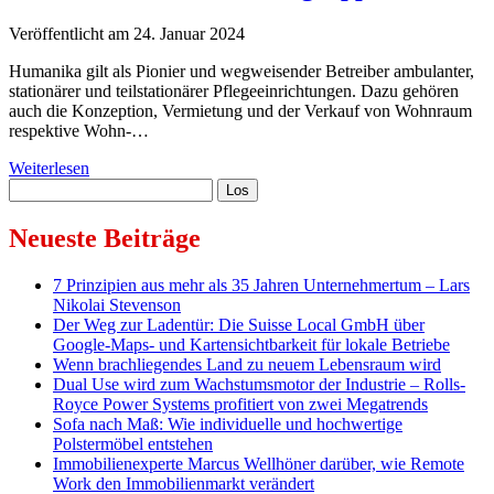
Veröffentlicht am 24. Januar 2024
Humanika gilt als Pionier und wegweisender Betreiber ambulanter,
stationärer und teilstationärer Pflegeeinrichtungen. Dazu gehören
auch die Konzeption, Vermietung und der Verkauf von Wohnraum
respektive Wohn-…
Humanika
Weiterlesen
Sidebar
Suchen
Unternehmensgruppe
Neueste Beiträge
7 Prinzipien aus mehr als 35 Jahren Unternehmertum – Lars
Nikolai Stevenson
Der Weg zur Ladentür: Die Suisse Local GmbH über
Google-Maps- und Kartensichtbarkeit für lokale Betriebe
Wenn brachliegendes Land zu neuem Lebensraum wird
Dual Use wird zum Wachstumsmotor der Industrie – Rolls-
Royce Power Systems profitiert von zwei Megatrends
Sofa nach Maß: Wie individuelle und hochwertige
Polstermöbel entstehen
Immobilienexperte Marcus Wellhöner darüber, wie Remote
Work den Immobilienmarkt verändert