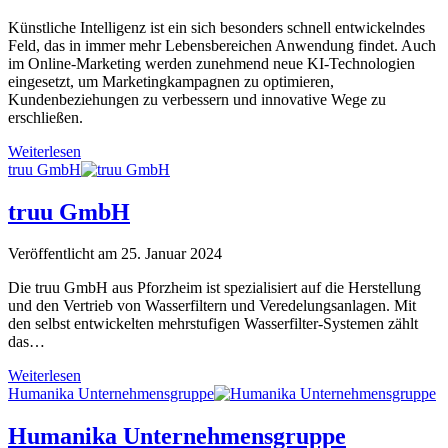
Künstliche Intelligenz ist ein sich besonders schnell entwickelndes
Feld, das in immer mehr Lebensbereichen Anwendung findet. Auch
im Online-Marketing werden zunehmend neue KI-Technologien
eingesetzt, um Marketingkampagnen zu optimieren,
Kundenbeziehungen zu verbessern und innovative Wege zu
erschließen.
Die
Weiterlesen
Bedeutung
truu GmbH
von
Künstlicher
truu GmbH
Intelligenz
im
Veröffentlicht am 25. Januar 2024
modernen
Online-
Die truu GmbH aus Pforzheim ist spezialisiert auf die Herstellung
Marketing
und den Vertrieb von Wasserfiltern und Veredelungsanlagen. Mit
den selbst entwickelten mehrstufigen Wasserfilter-Systemen zählt
das…
truu
Weiterlesen
GmbH
Humanika Unternehmensgruppe
Humanika Unternehmensgruppe