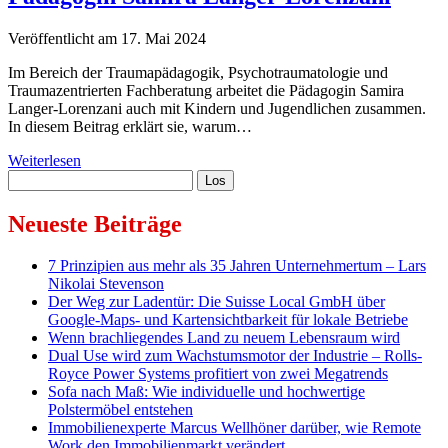
Veröffentlicht am 17. Mai 2024
Im Bereich der Traumapädagogik, Psychotraumatologie und
Traumazentrierten Fachberatung arbeitet die Pädagogin Samira
Langer-Lorenzani auch mit Kindern und Jugendlichen zusammen.
In diesem Beitrag erklärt sie, warum…
Die
Weiterlesen
Sidebar
Suchen
Rolle
von
Kunst-
Neueste Beiträge
und
Musiktherapie
7 Prinzipien aus mehr als 35 Jahren Unternehmertum – Lars
in
Nikolai Stevenson
der
Der Weg zur Ladentür: Die Suisse Local GmbH über
Traumabehandlung
Google-Maps- und Kartensichtbarkeit für lokale Betriebe
von
Wenn brachliegendes Land zu neuem Lebensraum wird
Kindern
Dual Use wird zum Wachstumsmotor der Industrie – Rolls-
und
Royce Power Systems profitiert von zwei Megatrends
Jugendlichen
Sofa nach Maß: Wie individuelle und hochwertige
–
Polstermöbel entstehen
Ein
Immobilienexperte Marcus Wellhöner darüber, wie Remote
Beitrag
Work den Immobilienmarkt verändert
von