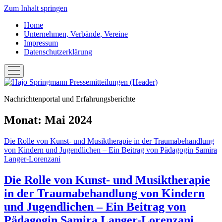
Zum Inhalt springen
Home
Unternehmen, Verbände, Vereine
Impressum
Datenschutzerklärung
Menü
öffnen
Hans-
Joachim
Nachrichtenportal und Erfahrungsberichte
"Hajo"
Springmann:
Pressemitteilungen
Monat:
Mai 2024
Die Rolle von Kunst- und Musiktherapie in der Traumabehandlung
von Kindern und Jugendlichen – Ein Beitrag von Pädagogin Samira
Langer-Lorenzani
Die Rolle von Kunst- und Musiktherapie
in der Traumabehandlung von Kindern
und Jugendlichen – Ein Beitrag von
Pädagogin Samira Langer-Lorenzani