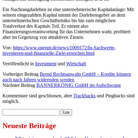
Ein Nachrangdarlehen ist eine unternehmerische Kapitalanlage: Mit
seinem eingezahlten Kapital nimmt der Darlehensgeber an dem
unternehmerischen Geschäftsrisiko bis hin zum möglichen
Totalverlust des Kapitals Teil. Er nimmt also
Finanzierungsverantwortung für das Unternehmen wahr, profitiert
aber im Gegenzug von attraktiven Zinsen.
Von:
https://www.openpr.de/news/1009172/In-Sachwerte-
investieren-und-finanzielle-Ziele-erreichen.html
Veröffentlicht in
Investment
und
Wirtschaft
Vorheriger Beitrag
Bernd Rechtsanwalts GmbH – Kredite können
auch nach Jahren widerrufen werden
Nächster Beitrag
BANNERKÖNIG GmbH im Aufschwung
Kommentare sind geschlossen, aber
Trackbacks
und Pingbacks sind
möglich.
Sidebar
Suchen
Neueste Beiträge