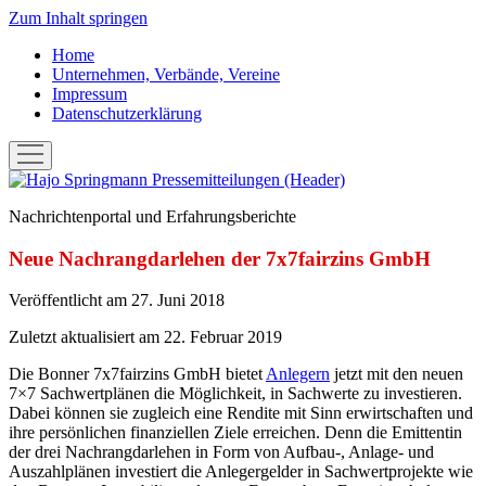
Zum Inhalt springen
Home
Unternehmen, Verbände, Vereine
Impressum
Datenschutzerklärung
Menü
öffnen
Hans-
Joachim
Nachrichtenportal und Erfahrungsberichte
"Hajo"
Springmann:
Neue Nachrangdarlehen der 7x7fairzins GmbH
Pressemitteilungen
Veröffentlicht am 27. Juni 2018
Zuletzt aktualisiert am 22. Februar 2019
Die Bonner 7x7fairzins GmbH bietet
Anlegern
jetzt mit den neuen
7×7 Sachwertplänen die Möglichkeit, in Sachwerte zu investieren.
Dabei können sie zugleich eine Rendite mit Sinn erwirtschaften und
ihre persönlichen finanziellen Ziele erreichen. Denn die Emittentin
der drei Nachrangdarlehen in Form von Aufbau-, Anlage- und
Auszahlplänen investiert die Anlegergelder in Sachwertprojekte wie