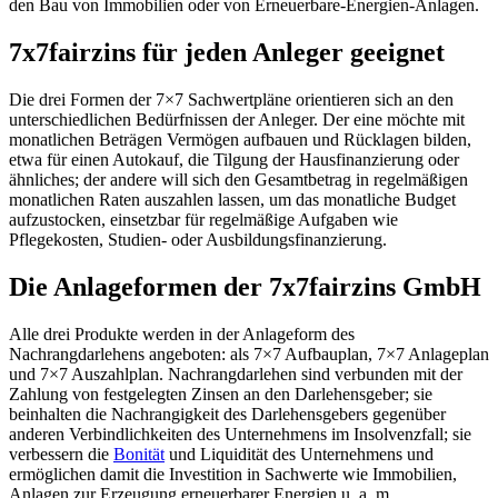
den Bau von Immobilien oder von Erneuerbare-Energien-Anlagen.
7x7fairzins für jeden Anleger geeignet
Die drei Formen der 7×7 Sachwertpläne orientieren sich an den
unterschiedlichen Bedürfnissen der Anleger. Der eine möchte mit
monatlichen Beträgen Vermögen aufbauen und Rücklagen bilden,
etwa für einen Autokauf, die Tilgung der Hausfinanzierung oder
ähnliches; der andere will sich den Gesamtbetrag in regelmäßigen
monatlichen Raten auszahlen lassen, um das monatliche Budget
aufzustocken, einsetzbar für regelmäßige Aufgaben wie
Pflegekosten, Studien- oder Ausbildungsfinanzierung.
Die Anlageformen der 7x7fairzins GmbH
Alle drei Produkte werden in der Anlageform des
Nachrangdarlehens angeboten: als 7×7 Aufbauplan, 7×7 Anlageplan
und 7×7 Auszahlplan. Nachrangdarlehen sind verbunden mit der
Zahlung von festgelegten Zinsen an den Darlehensgeber; sie
beinhalten die Nachrangigkeit des Darlehensgebers gegenüber
anderen Verbindlichkeiten des Unternehmens im Insolvenzfall; sie
verbessern die
Bonität
und Liquidität des Unternehmens und
ermöglichen damit die Investition in Sachwerte wie Immobilien,
Anlagen zur Erzeugung erneuerbarer Energien u. a. m.