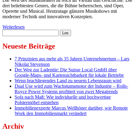
Die Welt des Musiktheaters ist reich an Vielfalt und Geschichte. Die
drei beliebtesten Genres, die die Bühne beherrschen, sind Oper,
Operette und Musical. Heutzutage glänzen Musikshows mit
moderner Technik und innovativen Konzepten.
Von
Weiterlesen
Sidebar
Suchen
der
Oper
zum
Neueste Beiträge
Musical:
Eine
7 Prinzipien aus mehr als 35 Jahren Unternehmertum – Lars
kurze
Nikolai Stevenson
Geschichte
Der Weg zur Ladentür: Die Suisse Local GmbH über
des
Google-Maps- und Kartensichtbarkeit für lokale Betriebe
Musiktheaters
Wenn brachliegendes Land zu neuem Lebensraum wird
Dual Use wird zum Wachstumsmotor der Industrie – Rolls-
Royce Power Systems profitiert von zwei Megatrends
Sofa nach Maß: Wie individuelle und hochwertige
Polstermöbel entstehen
Immobilienexperte Marcus Wellhöner darüber, wie Remote
Work den Immobilienmarkt verändert
Archiv