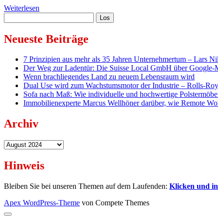
Traumapädagogik
Weiterlesen
Sidebar
Suchen
in
der
Psychiatrie:
Neueste Beiträge
Pädagogin
Samira
7 Prinzipien aus mehr als 35 Jahren Unternehmertum – Lars Ni
Langer-
Der Weg zur Ladentür: Die Suisse Local GmbH über Google-Map
Lorenzani
Wenn brachliegendes Land zu neuem Lebensraum wird
über
Dual Use wird zum Wachstumsmotor der Industrie – Rolls-Roy
die
Sofa nach Maß: Wie individuelle und hochwertige Polstermöbel
Bedeutung
Immobilienexperte Marcus Wellhöner darüber, wie Remote Wo
von
Trauma-
und
Archiv
Resilienzförderung
Archiv
Hinweis
Bleiben Sie bei unseren Themen auf dem Laufenden:
Klicken und i
Apex WordPress-Theme
von Compete Themes
Nach