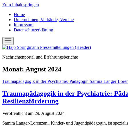
Zum Inhalt springen
Home
Unternehmen, Verbände, Vereine
Impressum
Datenschutzerklärung
Menü
öffnen
Hans-
Joachim
Nachrichtenportal und Erfahrungsberichte
"Hajo"
Springmann:
Pressemitteilungen
Monat:
August 2024
Traumapädagogik in der Psychiatrie: Pädagogin Samira Langer-Lore
Traumapädagogik in der Psychiatrie: Päd
Resilienzförderung
Veröffentlicht am 29. August 2024
Samira Langer-Lorenzani, Kinder- und Jugendpädagogin, ist spezialisi