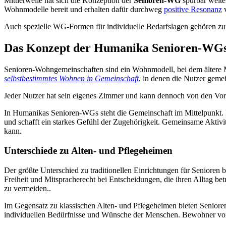
Mittlerweile hat sich die Konzeption der
Senioren-WG
spürbar weite
Wohnmodelle bereit und erhalten dafür durchweg
positive Resonanz
v
Auch spezielle WG-Formen für individuelle Bedarfslagen gehören z
Das Konzept der Humanika Senioren-WG
Senioren-Wohngemeinschaften sind ein Wohnmodell, bei dem ältere M
selbstbestimmtes Wohnen in Gemeinschaft
, in denen die Nutzer gemei
Jeder Nutzer hat sein eigenes Zimmer und kann dennoch von den Vor
In Humanikas Senioren-WGs steht die Gemeinschaft im Mittelpunkt. Di
und schafft ein starkes Gefühl der Zugehörigkeit. Gemeinsame Aktivi
kann.
Unterschiede zu Alten- und Pflegeheimen
Der größte Unterschied zu traditionellen Einrichtungen für Senioren 
Freiheit und Mitspracherecht bei Entscheidungen, die ihren Alltag bet
zu vermeiden..
Im Gegensatz zu klassischen Alten- und Pflegeheimen bieten Seni
individuellen Bedürfnisse und Wünsche der Menschen. Bewohner von A