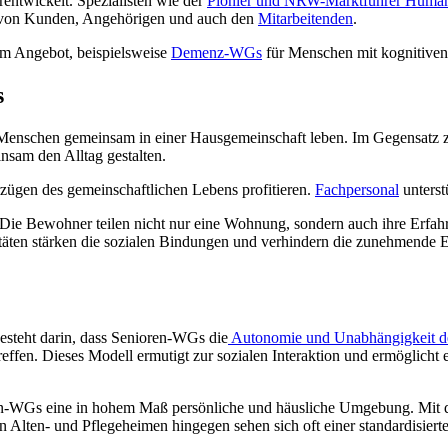
rentwickelt. Spezialisten wie der
Pionier und NRW-Marktführer Huma
on Kunden, Angehörigen und auch den
Mitarbeitenden
.
um Angebot, beispielsweise
Demenz-WGs
für Menschen mit kognitiven
s
enschen gemeinsam in einer Hausgemeinschaft leben. Im Gegensatz zu
nsam den Alltag gestalten.
zügen des gemeinschaftlichen Lebens profitieren.
Fachpersonal
unterst
e Bewohner teilen nicht nur eine Wohnung, sondern auch ihre Erfahrung
täten stärken die sozialen Bindungen und verhindern die zunehmende E
besteht darin, dass Senioren-WGs die
Autonomie und Unabhängigkeit 
reffen. Dieses Modell ermutigt zur sozialen Interaktion und ermöglicht
oren-WGs eine in hohem Maß persönliche und häusliche Umgebung. Mi
lten- und Pflegeheimen hingegen sehen sich oft einer standardisierte