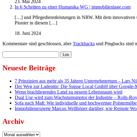
23. Mai 2024
In 6 Schritten zu einer Humanika WG | immobilienlage.com
[…] und Pflegedienstleistungen in NRW. Mit dem innovativen 
Pionier in diesem […]
18. Juni 2024
Kommentare sind geschlossen, aber
Trackbacks
und Pingbacks sind m
Sidebar
Suchen
Neueste Beiträge
7 Prinzipien aus mehr als 35 Jahren Unternehmertum – Lars Ni
Der Weg zur Ladentür: Die Suisse Local GmbH über Google-Map
Wenn brachliegendes Land zu neuem Lebensraum wird
Dual Use wird zum Wachstumsmotor der Industrie – Rolls-Roy
Sofa nach Maß: Wie individuelle und hochwertige Polstermöbel
Immobilienexperte Marcus Wellhöner darüber, wie Remote Wo
Archiv
Archiv