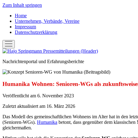
Zum Inhalt springen
Home
Unternehmen, Verbände, Vereine
Impressum
Datenschutzerklärung
Menü
öffnen
Hans-
Joachim
Nachrichtenportal und Erfahrungsberichte
"Hajo"
Springmann:
Pressemitteilungen
Humanika Wohnen: Senioren-WGs als zukunftsweis
Veröffentlicht am 6. November 2023
Zuletzt aktualisiert am 16. März 2026
Das Modell des gemeinschaftlichen Wohnens im Alter hat in den letz
(Senioren-WGs).
Humanika
betont, dass gegenüber dem klassischen M
gleichermaßen.