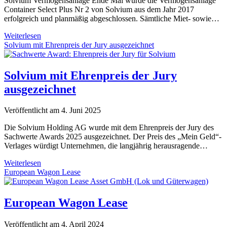
Solvium Vermögensanlage Ende Mai wurde die Vermögensanlage
Container Select Plus Nr 2 von Solvium aus dem Jahr 2017
erfolgreich und planmäßig abgeschlossen. Sämtliche Miet- sowie…
Solvium
Weiterlesen
Container
Solvium mit Ehrenpreis der Jury ausgezeichnet
Select
Plus
Nr.
Solvium mit Ehrenpreis der Jury
2
ausgezeichnet
abgeschlossen
Veröffentlicht am 4. Juni 2025
Die Solvium Holding AG wurde mit dem Ehrenpreis der Jury des
Sachwerte Awards 2025 ausgezeichnet. Der Preis des „Mein Geld“-
Verlages würdigt Unternehmen, die langjährig herausragende…
Solvium
Weiterlesen
mit
European Wagon Lease
Ehrenpreis
der
Jury
European Wagon Lease
ausgezeichnet
Veröffentlicht am 4. April 2024