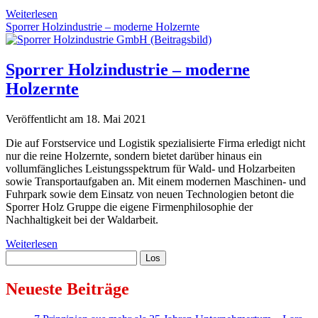
Erfahrungsbericht
Weiterlesen
–
Sporrer Holzindustrie – moderne Holzernte
Maßnahmen
der
Sporrer
Sporrer Holzindustrie – moderne
Holz
Holzernte
Gruppe
zur
Minimierung
Veröffentlicht am 18. Mai 2021
des
Unfallrisikos
Die auf Forstservice und Logistik spezialisierte Firma erledigt nicht
von
nur die reine Holzernte, sondern bietet darüber hinaus ein
Forstarbeitern
vollumfängliches Leistungsspektrum für Wald- und Holzarbeiten
sowie Transportaufgaben an. Mit einem modernen Maschinen- und
Fuhrpark sowie dem Einsatz von neuen Technologien betont die
Sporrer Holz Gruppe die eigene Firmenphilosophie der
Nachhaltigkeit bei der Waldarbeit.
Sporrer
Weiterlesen
Sidebar
Suchen
Holzindustrie
–
moderne
Neueste Beiträge
Holzernte