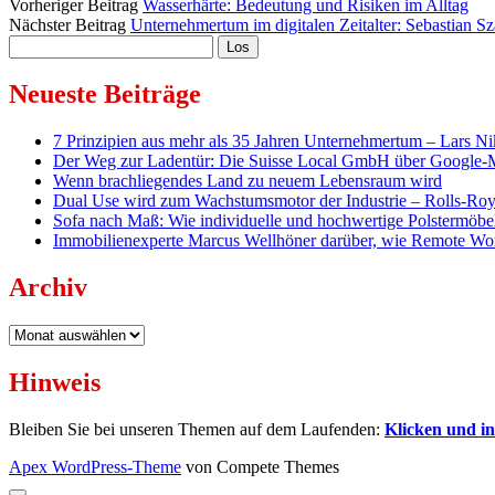
Vorheriger Beitrag
Wasserhärte: Bedeutung und Risiken im Alltag
Nächster Beitrag
Unternehmertum im digitalen Zeitalter: Sebastian Sz
Sidebar
Suchen
Neueste Beiträge
7 Prinzipien aus mehr als 35 Jahren Unternehmertum – Lars Ni
Der Weg zur Ladentür: Die Suisse Local GmbH über Google-Map
Wenn brachliegendes Land zu neuem Lebensraum wird
Dual Use wird zum Wachstumsmotor der Industrie – Rolls-Roy
Sofa nach Maß: Wie individuelle und hochwertige Polstermöbel
Immobilienexperte Marcus Wellhöner darüber, wie Remote Wo
Archiv
Archiv
Hinweis
Bleiben Sie bei unseren Themen auf dem Laufenden:
Klicken und i
Apex WordPress-Theme
von Compete Themes