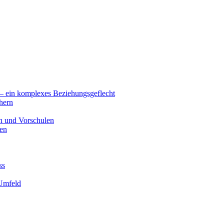
– ein komplexes Beziehungsgeflecht
chern
en und Vorschulen
ben
ss
 Umfeld