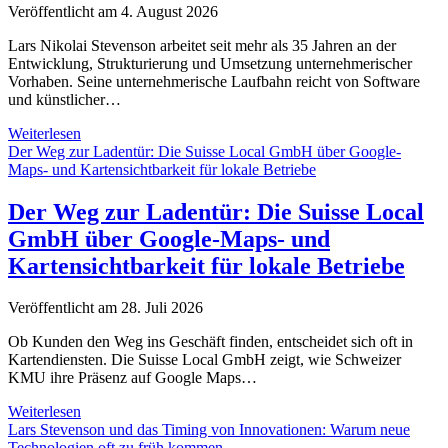
Veröffentlicht am 4. August 2026
Lars Nikolai Stevenson arbeitet seit mehr als 35 Jahren an der
Entwicklung, Strukturierung und Umsetzung unternehmerischer
Vorhaben. Seine unternehmerische Laufbahn reicht von Software
und künstlicher…
7
Weiterlesen
Prinzipien
Der Weg zur Ladentür: Die Suisse Local GmbH über Google-
aus
Maps- und Kartensichtbarkeit für lokale Betriebe
mehr
als
Der Weg zur Ladentür: Die Suisse Local
35
GmbH über Google-Maps- und
Jahren
Unternehmertum
Kartensichtbarkeit für lokale Betriebe
–
Lars
Veröffentlicht am 28. Juli 2026
Nikolai
Stevenson
Ob Kunden den Weg ins Geschäft finden, entscheidet sich oft in
Kartendiensten. Die Suisse Local GmbH zeigt, wie Schweizer
KMU ihre Präsenz auf Google Maps…
Der
Weiterlesen
Weg
Lars Stevenson und das Timing von Innovationen: Warum neue
zur
Technologien oft zu früh kommen