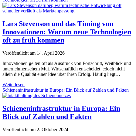
Ladentür:
Die
Suisse
Local
Lars Stevenson und das Timing von
GmbH
Innovationen: Warum neue Technologien
über
Google-
oft zu früh kommen
Maps-
und
Veröffentlicht am 14. April 2026
Kartensichtbarkeit
für
Innovationen gelten oft als Ausdruck von Fortschritt, Weitblick und
lokale
unternehmerischem Mut. Wirtschaftlich entscheidet jedoch nicht
Betriebe
allein die Qualität einer Idee über ihren Erfolg. Häufig liegt…
Lars
Weiterlesen
Stevenson
Schieneninfrastruktur in Europa: Ein Blick auf Zahlen und Fakten
und
das
Timing
Schieneninfrastruktur in Europa: Ein
von
Blick auf Zahlen und Fakten
Innovationen:
Warum
neue
Veröffentlicht am 2. Oktober 2024
Technologien