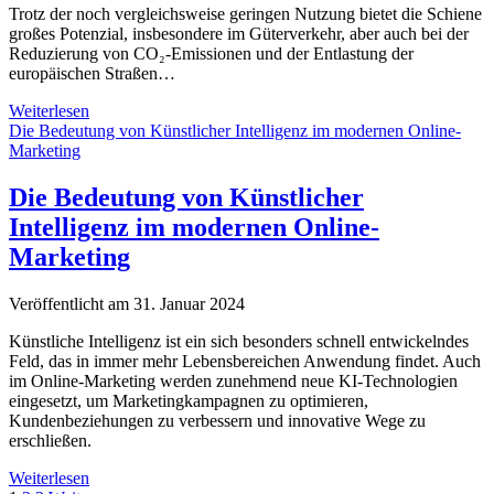
oft
Trotz der noch vergleichsweise geringen Nutzung bietet die Schiene
zu
großes Potenzial, insbesondere im Güterverkehr, aber auch bei der
früh
Reduzierung von CO₂-Emissionen und der Entlastung der
kommen
europäischen Straßen…
Schieneninfrastruktur
Weiterlesen
in
Die Bedeutung von Künstlicher Intelligenz im modernen Online-
Europa:
Marketing
Ein
Blick
Die Bedeutung von Künstlicher
auf
Intelligenz im modernen Online-
Zahlen
und
Marketing
Fakten
Veröffentlicht am 31. Januar 2024
Künstliche Intelligenz ist ein sich besonders schnell entwickelndes
Feld, das in immer mehr Lebensbereichen Anwendung findet. Auch
im Online-Marketing werden zunehmend neue KI-Technologien
eingesetzt, um Marketingkampagnen zu optimieren,
Kundenbeziehungen zu verbessern und innovative Wege zu
erschließen.
Die
Weiterlesen