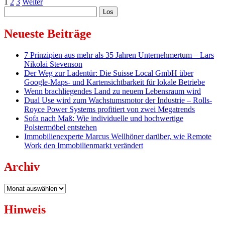
Seitennummerierung
Bedeutung
1
2
3
Weiter
Sidebar
Suchen
von
der
Künstlicher
Beiträge
Intelligenz
Neueste Beiträge
im
modernen
7 Prinzipien aus mehr als 35 Jahren Unternehmertum – Lars
Online-
Nikolai Stevenson
Marketing
Der Weg zur Ladentür: Die Suisse Local GmbH über
Google-Maps- und Kartensichtbarkeit für lokale Betriebe
Wenn brachliegendes Land zu neuem Lebensraum wird
Dual Use wird zum Wachstumsmotor der Industrie – Rolls-
Royce Power Systems profitiert von zwei Megatrends
Sofa nach Maß: Wie individuelle und hochwertige
Polstermöbel entstehen
Immobilienexperte Marcus Wellhöner darüber, wie Remote
Work den Immobilienmarkt verändert
Archiv
Archiv
Hinweis